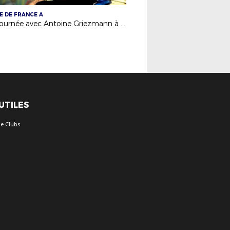
E DE FRANCE A
Une journée avec Antoine Griezmann à Clairefontaine
 UTILES
e Clubs