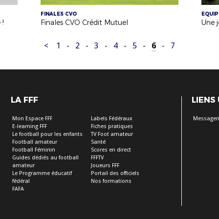
FINALES CVO
EQUIP
 !
Finales CVO Crédit Mutuel
<
1
-
2
-
3
-
4
-
5
-
6
-
7
LA FFF
LIENS
Mon Espace FFF
Labels Fédéraux
Messageri
E-learning FFF
Fiches pratiques
Le football pour les enfants
TV Foot amateur
Football amateur
Santé
Football Féminin
Scores en direct
Guides dédiés au football
FFFTV
amateur
Joueurs FFF
Le Programme éducatif
Portail des officiels
fédéral
Nos formations
FAFA