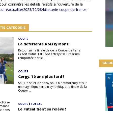
pour connaître les détails relatifs à l’ouverture de la
.com/actualite/2023/12/28/billetterie-coupe-de-france-
TTE CATÉGORIE
COUPE
La déferlante Roissy Monti
Retour sur la finale de de la Coupe de Paris
Crédit Mutuel IDF Foot entreprise Critérium
remportée par le...
GUIDE
COUPE
Cergy, 10 ans plus tard !
Sous le soleil de Soisy-sous-Montmorency et sur
un magnifique terrain synthétique, la finale de la
Coupe ...
-d’Oise
COUPE | FUTSAL
rmance
Le Futsal tient sa relève !
nt dans