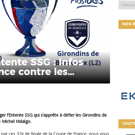
NOS P
ntente SSG : Infos
ce contre les
 Bordeaux !
 Michel Hidalgo.
CHATB