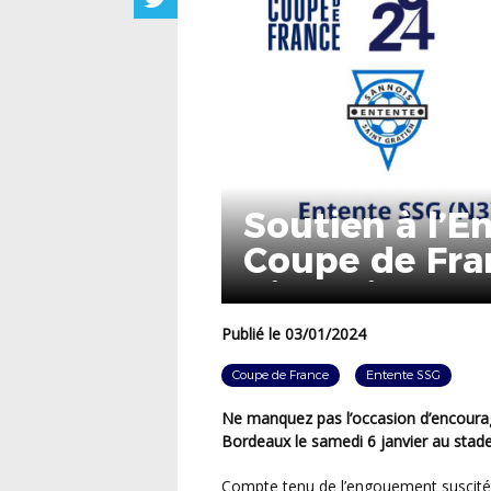
Soutien à l’E
Coupe de Fran
Girondins de
Publié le 03/01/2024
Coupe de France
Entente SSG
Ne manquez pas l’occasion d’encourager l’Entente SSG qui s’apprête à défier les Girondins de
Bordeaux le samedi 6 janvier au stade
Compte tenu de l’engouement suscité par ces 32e de finale de la Coupe de France, nous vous