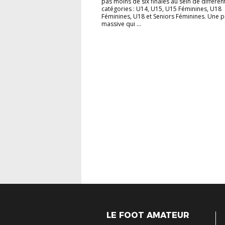
pas moins de six finales au sein de différen
catégories : U14, U15, U15 Féminines, U18
Féminines, U18 et Seniors Féminines. Une 
massive qui ...
LE FOOT AMATEUR