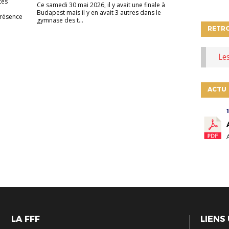
tes
Ce samedi 30 mai 2026, il y avait une finale à
Budapest mais il y en avait 3 autres dans le
présence
gymnase des t...
RETR
Le
ACTU
LA FFF
LIENS