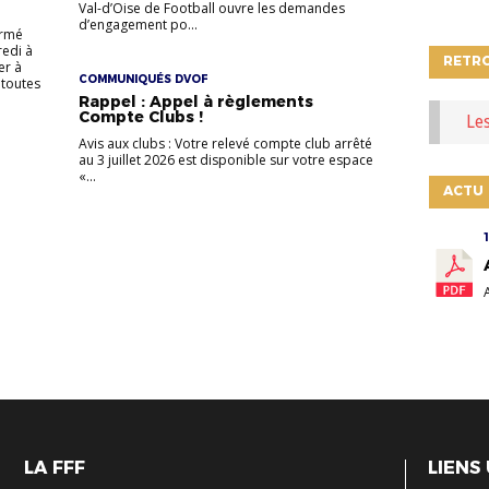
Val-d’Oise de Football ouvre les demandes
d’engagement po...
ermé
redi à
RETR
er à
COMMUNIQUÉS DVOF
 toutes
Rappel : Appel à règlements
Compte Clubs !
Le
Avis aux clubs : Votre relevé compte club arrêté
au 3 juillet 2026 est disponible sur votre espace
«...
ACTU
LA FFF
LIENS