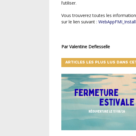
l’utiliser.
Vous trouverez toutes les informations pratiques pour télécharger la webapp FMI en cliquant
sur le lien suivant :
WebAppFMI_Install
Par Valentine Deflesselle
ARTICLES LES PLUS LUS DANS CE