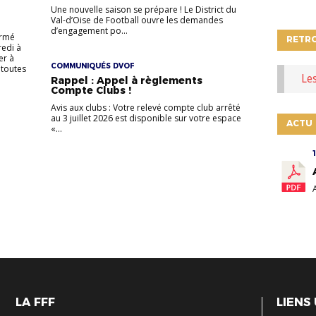
Une nouvelle saison se prépare ! Le District du
Val-d’Oise de Football ouvre les demandes
d’engagement po...
ermé
RETR
redi à
er à
COMMUNIQUÉS DVOF
 toutes
Le
Rappel : Appel à règlements
Compte Clubs !
Avis aux clubs : Votre relevé compte club arrêté
au 3 juillet 2026 est disponible sur votre espace
ACTU
«...
LA FFF
LIENS