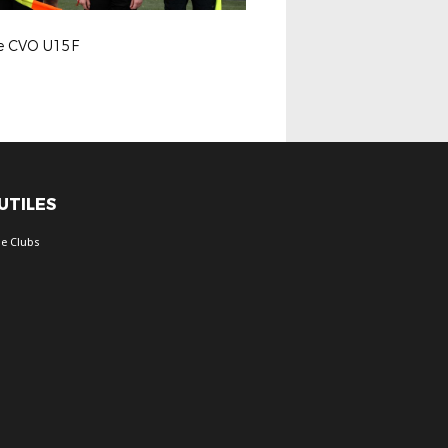
le CVO U15F
 UTILES
e Clubs