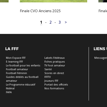
Finale CVO Anciens 2025
Fina
1
-
2
-
3
>
LA FFF
LIENS
Mon Espace FFF
Labels Fédéraux
Messageri
E-learning FFF
Fiches pratiques
Le football pour les enfants
TV Foot amateur
Football amateur
Santé
Football Féminin
Scores en direct
Guides dédiés au football
FFFTV
amateur
Joueurs FFF
Le Programme éducatif
Portail des officiels
fédéral
Nos formations
FAFA